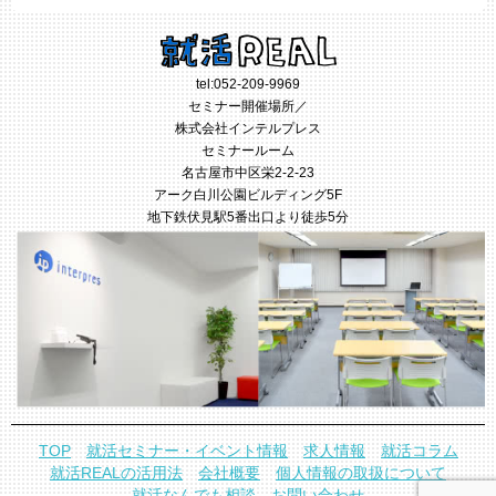
tel:
052-209-9969
セミナー開催場所／
株式会社インテルプレス
セミナールーム
名古屋市中区栄2-2-23
アーク白川公園ビルディング5F
地下鉄伏見駅5番出口より徒歩5分
TOP
就活セミナー・イベント情報
求人情報
就活コラム
就活REALの活用法
会社概要
個人情報の取扱について
就活なんでも相談
お問い合わせ