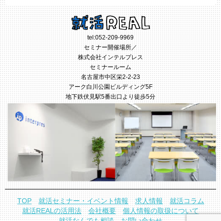
tel:
052-209-9969
セミナー開催場所／
株式会社インテルプレス
セミナールーム
名古屋市中区栄2-2-23
アーク白川公園ビルディング5F
地下鉄伏見駅5番出口より徒歩5分
TOP
就活セミナー・イベント情報
求人情報
就活コラム
就活REALの活用法
会社概要
個人情報の取扱について
就活なんでも相談
お問い合わせ