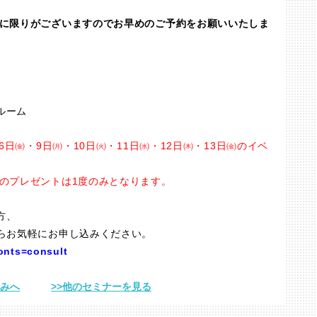
席に限りがございますのでお早めのご予約をお願いいたしま
ルーム
6日㈮・9日㈪・10日㈫・11日㈬・12日㈭・13日㈮のイベ
ドのプレゼントは1度のみとなります。
方、
からお気軽にお申し込みください。
conts=consult
込みへ
>>他のセミナーを見る