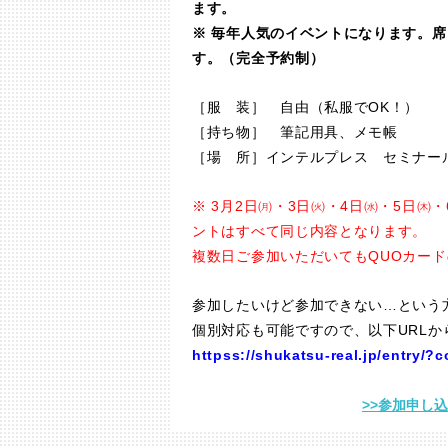
ます。
※ 毎年人気のイベントになります。
す。（完全予約制）
［服 装］ 自由（私服でOK！）
［持ち物］ 筆記用具、メモ帳
［場 所］
インテルプレス セミナー
※ 3月2日㈪・3日㈫・4日㈬・5日㈭・
ントはすべて同じ内容となります。
複数日ご参加いただいてもQUOカー
参加したいけど参加できない…という
個別対応も可能ですので、以下URL
httpss://shukatsu-real.jp/entry/?
>>参加申し